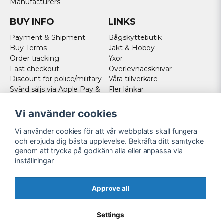
Manufacturers
BUY INFO
LINKS
Payment & Shipment
Bågskyttebutik
Buy Terms
Jakt & Hobby
Order tracking
Yxor
Fast checkout
Överlevnadsknivar
Discount for police/military
Våra tillverkare
Svärd säljs via Apple Pay &
Fler länkar
Paypal - Köp här!
Norweigan customers
Vi använder cookies
Cookies
Vi använder cookies för att vår webbplats skall fungera
FOLLOW US
och erbjuda dig bästa upplevelse. Bekräfta ditt samtycke
genom att trycka på godkänn alla eller anpassa via
Facebook
inställningar
Instagram
Youtube
Approve all
Twitter
Settings