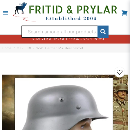
LEISURE • HOBBY • OUTDOOR - SINCE 2005!
Home
MIL-TEC®
WWII German M35 steel helmet