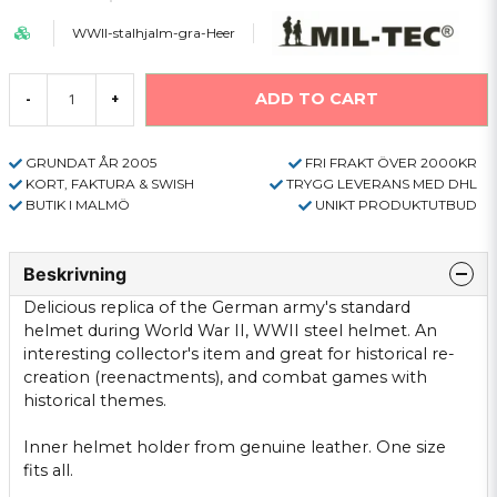
WWII-stalhjalm-gra-Heer
ADD TO CART
-
+
GRUNDAT ÅR 2005
FRI FRAKT ÖVER 2000KR
KORT, FAKTURA & SWISH
TRYGG LEVERANS MED DHL
BUTIK I MALMÖ
UNIKT PRODUKTUTBUD
Beskrivning
Delicious
replica
of the
German army's
standard
helmet
during World War II
, WWII
steel helmet
.
An
interesting
collector's item
and
great for
historical
re-
creation
(
reenactments
), and
combat
games with
historical themes
.
Inner
helmet
holder
from genuine
leather.
One size
fits all.