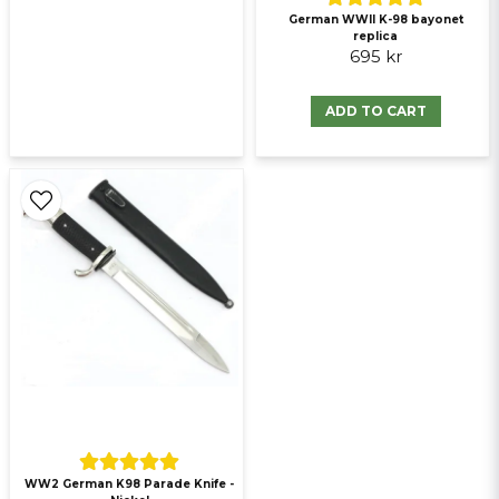
German WWII K-98 bayonet
replica
695 kr
ADD TO CART
WW2 German K98 Parade Knife -