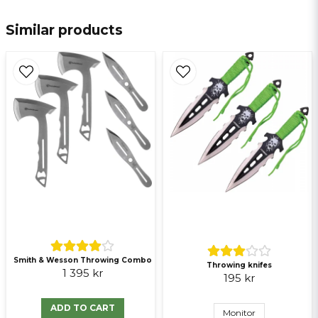
email
E-mail
Similar products
Ja, ni får publicera min fråga
Send question
Smith & Wesson Throwing Combo
Throwing knifes
1 395 kr
195 kr
ADD TO CART
Monitor