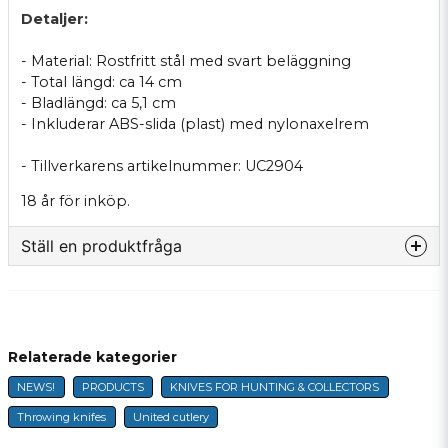
Detaljer:
- Material: Rostfritt stål med svart beläggning
- Total längd: ca 14 cm
- Bladlängd: ca 5,1 cm
- Inkluderar ABS-slida (plast) med nylonaxelrem
- Tillverkarens artikelnummer: UC2904
18 år för inköp.
Ställ en produktfråga
question
Fråga oss något om denna produkten...
Relaterade kategorier
NEWS!
PRODUCTS
KNIVES FOR HUNTING & COLLECTORS
name
Name
Throwing knifes
United cutlery