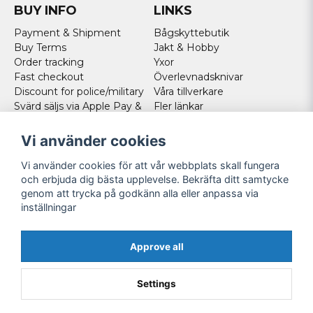
BUY INFO
LINKS
Payment & Shipment
Bågskyttebutik
Buy Terms
Jakt & Hobby
Order tracking
Yxor
Fast checkout
Överlevnadsknivar
Discount for police/military
Våra tillverkare
Svärd säljs via Apple Pay &
Fler länkar
Paypal - Köp här!
Norweigan customers
Vi använder cookies
Cookies
Vi använder cookies för att vår webbplats skall fungera
FOLLOW US
och erbjuda dig bästa upplevelse. Bekräfta ditt samtycke
genom att trycka på godkänn alla eller anpassa via
Facebook
inställningar
Instagram
Youtube
Approve all
Twitter
Settings