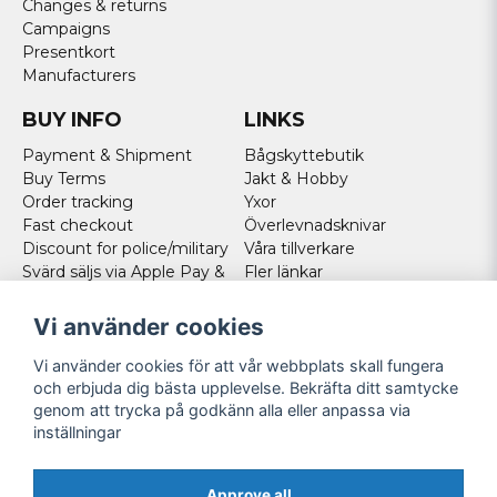
Changes & returns
Campaigns
Presentkort
Manufacturers
BUY INFO
LINKS
Payment & Shipment
Bågskyttebutik
Buy Terms
Jakt & Hobby
Order tracking
Yxor
Fast checkout
Överlevnadsknivar
Discount for police/military
Våra tillverkare
Svärd säljs via Apple Pay &
Fler länkar
Paypal - Köp här!
Norweigan customers
Vi använder cookies
Cookies
Vi använder cookies för att vår webbplats skall fungera
FOLLOW US
och erbjuda dig bästa upplevelse. Bekräfta ditt samtycke
genom att trycka på godkänn alla eller anpassa via
Facebook
inställningar
Instagram
Youtube
Approve all