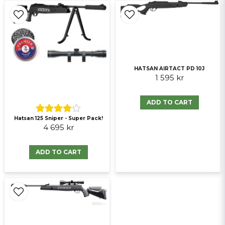
Ja, ni får publicera min fråga
HATSAN AIRTACT PD 10J
1 595 kr
ADD TO CART
Send question
Hatsan 125 Sniper - Super Pack!
4 695 kr
ADD TO CART