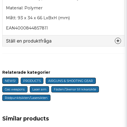
Material: Polymer
Mått: 93 x 34 x 66 LxBxH (mm)
EAN4000844857811
Ställ en produktfråga
question
Fråga oss något om denna produkten...
Relaterade kategorier
NEWS!
PRODUCTS
AIRGUNS & SHOOTING GEAR
name
Name
Gas weapons
Laser aim
Fästen/Skenor till kikarsikte
Rödpunktsikten/Lasersikten
email
E-mail
Similar products