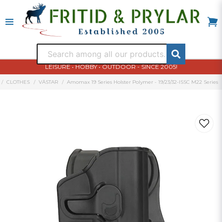
LEISURE • HOBBY • OUTDOOR - SINCE 2005!
CLOTHES
VÄSTAR
Amomax 19 Series Holster Polymer - 19/23/32-ISSC M22 Series