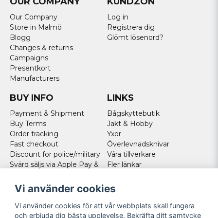
OUR COMPANY
KUNDZON
Our Company
Log in
Store in Malmö
Registrera dig
Blogg
Glömt lösenord?
Changes & returns
Campaigns
Presentkort
Manufacturers
BUY INFO
LINKS
Payment & Shipment
Bågskyttebutik
Buy Terms
Jakt & Hobby
Order tracking
Yxor
Fast checkout
Överlevnadsknivar
Discount for police/military
Våra tillverkare
Svärd säljs via Apple Pay &
Fler länkar
Paypal - Köp här!
Norweigan customers
Vi använder cookies
Cookies
Vi använder cookies för att vår webbplats skall fungera
FOLLOW US
och erbjuda dig bästa upplevelse. Bekräfta ditt samtycke