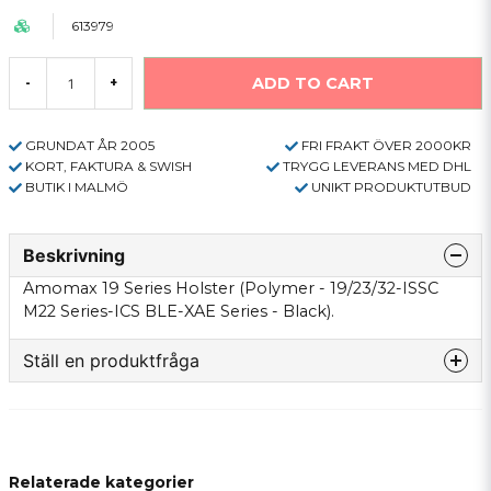
613979
ADD TO CART
-
+
GRUNDAT ÅR 2005
FRI FRAKT ÖVER 2000KR
KORT, FAKTURA & SWISH
TRYGG LEVERANS MED DHL
BUTIK I MALMÖ
UNIKT PRODUKTUTBUD
Beskrivning
Amomax 19 Series Holster (Polymer - 19/23/32-ISSC
M22 Series-ICS BLE-XAE Series - Black).
Ställ en produktfråga
question
Fråga oss något om denna produkten...
Relaterade kategorier