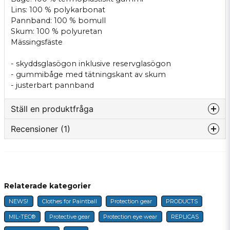
Lins: 100 % polykarbonat
Pannband: 100 % bomull
Skum: 100 % polyuretan
Mässingsfäste
- skyddsglasögon inklusive reservglasögon
- gummibåge med tätningskant av skum
- justerbart pannband
Ställ en produktfråga
Recensioner (1)
question
Fråga oss något om denna produkten...
Anonym
4 months ago
Bra produkt
Relaterade kategorier
name
Name
NEWS!
Clothes for Paintball
Protection gear
PRODUCTS
MIL-TEC®
Protective gear
Protection eye wear
REPLICAS
email