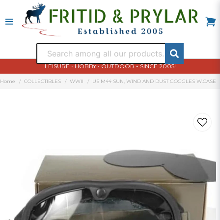
LEISURE • HOBBY • OUTDOOR - SINCE 2005!
Home
COLLECTIBLES
WWII
US M44 SUN, WIND AND DUST GOGGLES W.CASE