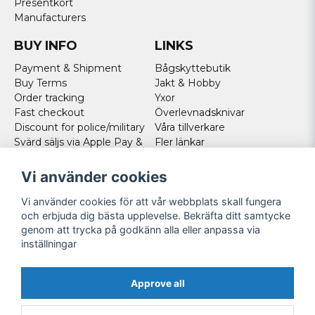
Presentkort
Manufacturers
BUY INFO
LINKS
Payment & Shipment
Bågskyttebutik
Buy Terms
Jakt & Hobby
Order tracking
Yxor
Fast checkout
Överlevnadsknivar
Discount for police/military
Våra tillverkare
Svärd säljs via Apple Pay &
Fler länkar
Paypal - Köp här!
Norweigan customers
Vi använder cookies
Cookies
Vi använder cookies för att vår webbplats skall fungera
FOLLOW US
och erbjuda dig bästa upplevelse. Bekräfta ditt samtycke
genom att trycka på godkänn alla eller anpassa via
Facebook
inställningar
Instagram
Youtube
Approve all
Twitter