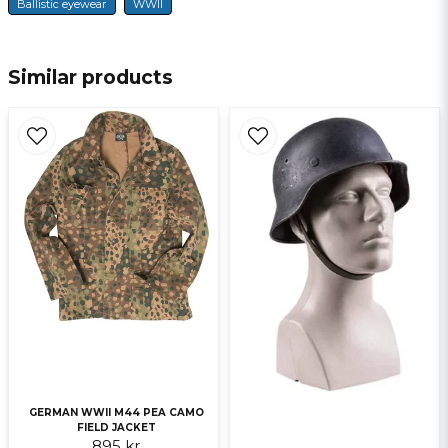
E-mail
Ballistic eyewear
WWII
Similar products
Ja, ni får publicera min fråga
Send question
GERMAN WWII M44 PEA CAMO
FIELD JACKET
895 kr