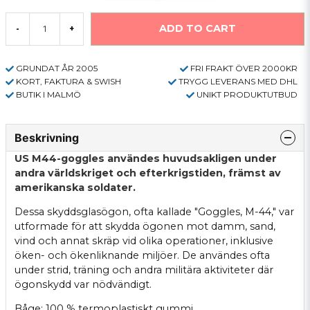
ADD TO CART
-
+
GRUNDAT ÅR 2005
FRI FRAKT ÖVER 2000KR
KORT, FAKTURA & SWISH
TRYGG LEVERANS MED DHL
BUTIK I MALMÖ
UNIKT PRODUKTUTBUD
Beskrivning
US M44-goggles användes huvudsakligen under
andra världskriget och efterkrigstiden, främst av
amerikanska soldater.
Dessa skyddsglasögon, ofta kallade "Goggles, M-44," var
utformade för att skydda ögonen mot damm, sand,
vind och annat skräp vid olika operationer, inklusive
öken- och ökenliknande miljöer. De användes ofta
under strid, träning och andra militära aktiviteter där
ögonskydd var nödvändigt.
Båge: 100 % termoplastiskt gummi