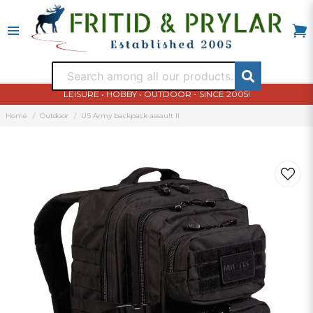
LEISURE • HOBBY • OUTDOOR - SINCE 2005!
Home
Outdoor
US Army backpack assault II