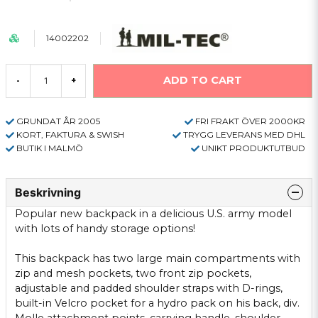
14002202
ADD TO CART
-
+
GRUNDAT ÅR 2005
FRI FRAKT ÖVER 2000KR
KORT, FAKTURA & SWISH
TRYGG LEVERANS MED DHL
BUTIK I MALMÖ
UNIKT PRODUKTUTBUD
Beskrivning
Popular new backpack in a delicious U.S. army model
with lots of handy storage options!
This backpack has two large main compartments with
zip and mesh pockets, two front zip pockets,
adjustable and padded shoulder straps with D-rings,
built-in Velcro pocket for a hydro pack on his back, div.
Molle attachment points, carrying handle, shoulder