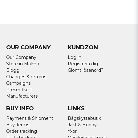
OUR COMPANY
KUNDZON
Our Company
Log in
Store in Malmö
Registrera dig
Blogg
Glömt lösenord?
Changes & returns
Campaigns
Presentkort
Manufacturers
BUY INFO
LINKS
Payment & Shipment
Bågskyttebutik
Buy Terms
Jakt & Hobby
Order tracking
Yxor
Fast checkout
Överlevnadsknivar