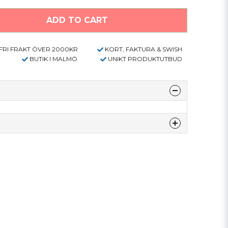
ADD TO CART
FRI FRAKT ÖVER 2000KR
KORT, FAKTURA & SWISH
BUTIK I MALMÖ
UNIKT PRODUKTUTBUD
denna produkten...
email
E-mail