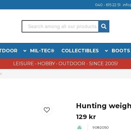
040 - 615 22 51
info
TDOOR
MIL-TEC®
COLLECTIBLES
BOOTS
LEISURE • HOBBY • OUTDOOR - SINCE 2005!
t
Hunting weigh
129 kr
9082050