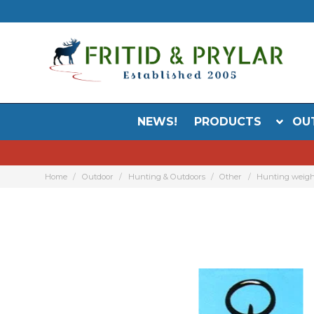
NEWS!
PRODUCTS
OU
Home
Outdoor
Hunting & Outdoors
Other
Hunting weigh