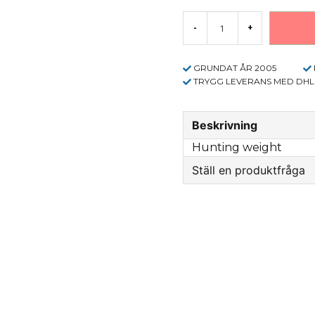
-
+
GRUNDAT ÅR 2005
TRYGG LEVERANS MED DHL
Beskrivning
Hunting weight
Ställ en produktfråga
question
Fråga oss något om 
name
Name