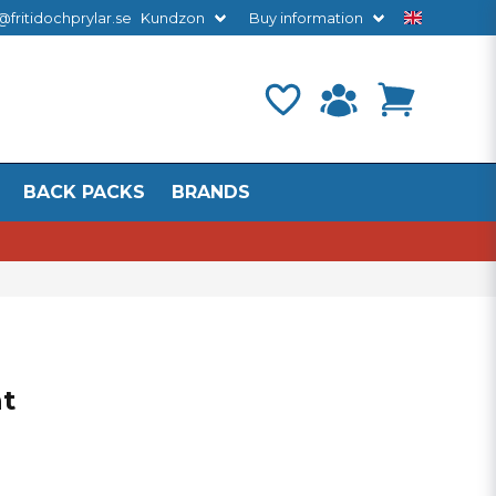
@fritidochprylar.se
Kundzon
Buy information
BACK PACKS
BRANDS
t