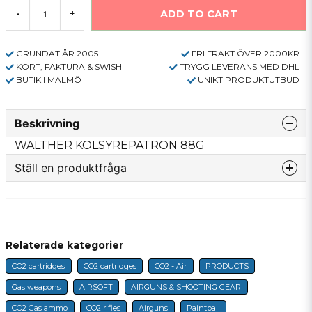
ADD TO CART
-
+
GRUNDAT ÅR 2005
FRI FRAKT ÖVER 2000KR
KORT, FAKTURA & SWISH
TRYGG LEVERANS MED DHL
BUTIK I MALMÖ
UNIKT PRODUKTUTBUD
Beskrivning
WALTHER KOLSYREPATRON 88G
Ställ en produktfråga
question
Fråga oss något om denna produkten...
Relaterade kategorier
CO2 cartridges
CO2 cartridges
CO2 - Air
PRODUCTS
name
Name
Gas weapons
AIRSOFT
AIRGUNS & SHOOTING GEAR
CO2 Gas ammo
CO2 rifles
Airguns
Paintball