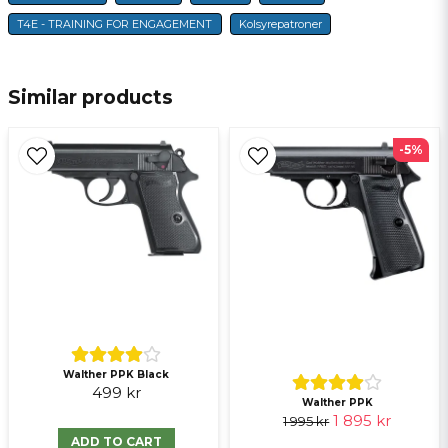
email
T4E - TRAINING FOR ENGAGEMENT
Kolsyrepatroner
E-mail
Similar products
Ja, ni får publicera min fråga
-5%
Send question
Walther PPK Black
499 kr
Walther PPK
1 895 kr
1 995 kr
ADD TO CART