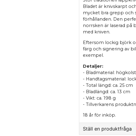
Bladet är knivskarpt oc
mycket bra grepp och s
förhållanden. Den perfekt
norrsken är laserad på b
med kniven.
Eftersom lockig björk o
färg och signering av b
exempel.
Detaljer:
- Bladmaterial: högkolst
- Handtagsmaterial: loc
- Total längd: ca. 25 cm
- Bladlängd: ca. 13 cm
- Vikt: ca. 198 g
- Tillverkarens produk
18 år för inköp.
Ställ en produktfråga