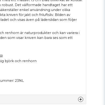
h robust. Det välformade handtaget har ett
äkerställer enkel användning under olika
a kniven för jakt och friluftsliv. Bilden av
ladet och visas även på läderslidan som följer
ch renhorn är naturprodukter och kan variera i
ilden som visar kniven kan bara ses som ett
ål
kig björk och renhorn
tnummer: 23NL