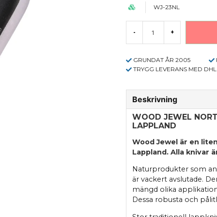
WJ-23NL
-
+
GRUNDAT ÅR 2005
TRYGG LEVERANS MED DHL
Beskrivning
WOOD JEWEL NORTH
LAPPLAND
Wood Jewel är en liten
Lappland. Alla knivar 
Naturprodukter som anv
är vackert avslutade. De
mängd olika applikatione
Dessa robusta och pålitli
Stor traditionell lappkni