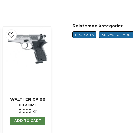
question
Fråga oss något om 
Relaterade kategorier
PRODUCTS
KNIVES FOR HUNT
name
Name
Ja, ni får publicer
WALTHER CP 88
CHROME
3 995 kr
ADD TO CART