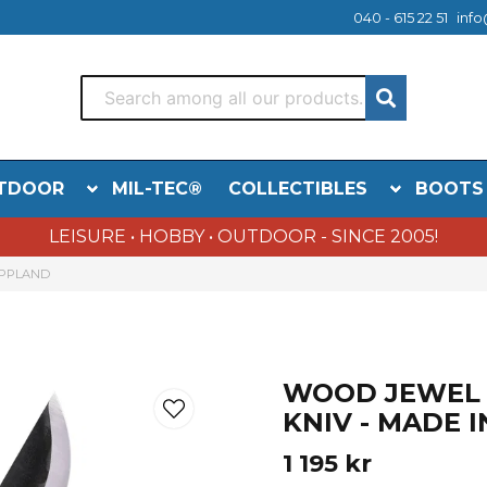
040 - 615 22 51
info
TDOOR
MIL-TEC®
COLLECTIBLES
BOOTS
LEISURE • HOBBY • OUTDOOR - SINCE 2005!
APPLAND
WOOD JEWEL 
KNIV - MADE 
1 195 kr