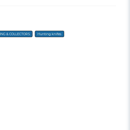
denna produkten...
ING & COLLECTORS
Hunting knifes
email
E-mail
a min fråga
Send question