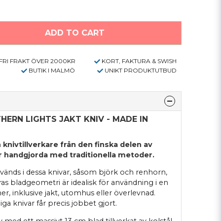
ADD TO CART
FRI FRAKT ÖVER 2000KR
KORT, FAKTURA & SWISH
BUTIK I MALMÖ
UNIKT PRODUKTUTBUD
ERN LIGHTS JAKT KNIV - MADE IN
 knivtillverkare från den finska delen av
är handgjorda med traditionella metoder.
änds i dessa knivar, såsom björk och renhorn,
ras bladgeometri är idealisk för användning i en
r, inklusive jakt, utomhus eller överlevnad.
ga knivar får precis jobbet gjort.
v med ett massivt 13 cm blad tillverkat av kolstål.