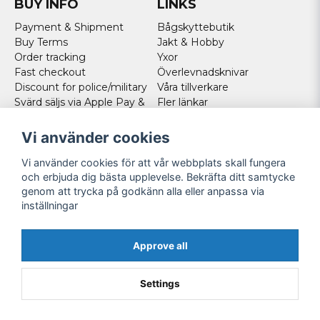
BUY INFO
LINKS
Payment & Shipment
Bågskyttebutik
Buy Terms
Jakt & Hobby
Order tracking
Yxor
Fast checkout
Överlevnadsknivar
Discount for police/military
Våra tillverkare
Svärd säljs via Apple Pay &
Fler länkar
Paypal - Köp här!
Norweigan customers
Vi använder cookies
Cookies
Vi använder cookies för att vår webbplats skall fungera
FOLLOW US
och erbjuda dig bästa upplevelse. Bekräfta ditt samtycke
genom att trycka på godkänn alla eller anpassa via
Facebook
inställningar
Instagram
Youtube
Approve all
Twitter
Settings
Powered by Nyehandel AB