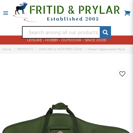
LEISURE • HOBBY • OUTDOOR - SINCE 2005!
Home
PRODUCTS
AIRGUNS & SHOOTING GEAR
Hatsan Vapenväska Mjuk