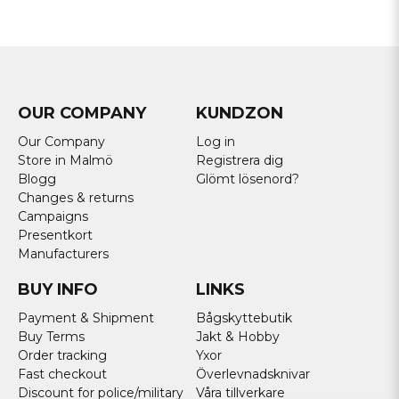
OUR COMPANY
KUNDZON
Our Company
Log in
Store in Malmö
Registrera dig
Blogg
Glömt lösenord?
Changes & returns
Campaigns
Presentkort
Manufacturers
BUY INFO
LINKS
Payment & Shipment
Bågskyttebutik
Buy Terms
Jakt & Hobby
Order tracking
Yxor
Fast checkout
Överlevnadsknivar
Discount for police/military
Våra tillverkare