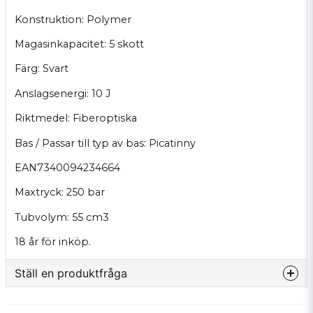
Konstruktion: Polymer
Magasinkapacitet: 5 skott
Färg: Svart
Anslagsenergi: 10 J
Riktmedel: Fiberoptiska
Bas / Passar till typ av bas: Picatinny
EAN7340094234664
Maxtryck: 250 bar
Tubvolym: 55 cm3
18 år för inköp.
Ställ en produktfråga
question
Fråga oss något om denna produkten...