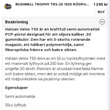
1 295 kr
BUSHNELL TROPHY TRS-25 1X25 RÖDPUNKTSSIKTE
BUY
Beskrivning
Hatsan Velox T50 är en kraftfull semi-automatisk
PCP-pistol designad för att skjuta kaliber .50
gummikulor. Den har ett 5-skotts roterande
magasin, ett hållbart polymerhölje, samt
fiberoptiska främre och bakre sikten.
Hatsan Velox T50 drivs av en 55 cc tryckluftcylinder med
ett maximalt fylltryck på 250 bar. En fyllning ger
ungefär 20 skott. Pistolen är utrustad med fasta främre
och bakre sikten, men det är också möjligt att montera
ett rödpunktsikte via picatinny-skenan.
Egenskaper
Semi automatisk
55cc lufttub