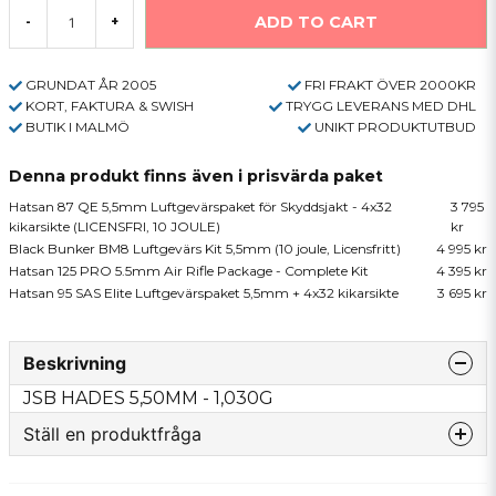
ADD TO CART
-
+
GRUNDAT ÅR 2005
FRI FRAKT ÖVER 2000KR
KORT, FAKTURA & SWISH
TRYGG LEVERANS MED DHL
BUTIK I MALMÖ
UNIKT PRODUKTUTBUD
Denna produkt finns även i prisvärda paket
Hatsan 87 QE 5,5mm Luftgevärspaket för Skyddsjakt - 4x32
3 795
kikarsikte (LICENSFRI, 10 JOULE)
kr
Black Bunker BM8 Luftgevärs Kit 5,5mm (10 joule, Licensfritt)
4 995 kr
Hatsan 125 PRO 5.5mm Air Rifle Package - Complete Kit
4 395 kr
Hatsan 95 SAS Elite Luftgevärspaket 5,5mm + 4x32 kikarsikte
3 695 kr
Beskrivning
JSB HADES 5,50MM - 1,030G
Ställ en produktfråga
question
Fråga oss något om denna produkten...