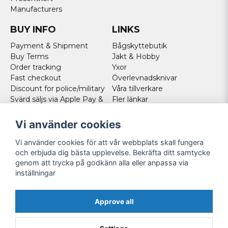
Manufacturers
BUY INFO
LINKS
Payment & Shipment
Bågskyttebutik
Buy Terms
Jakt & Hobby
Order tracking
Yxor
Fast checkout
Överlevnadsknivar
Discount for police/military
Våra tillverkare
Svärd säljs via Apple Pay &
Fler länkar
Paypal - Köp här!
Norweigan customers
Vi använder cookies
Cookies
Vi använder cookies för att vår webbplats skall fungera
FOLLOW US
och erbjuda dig bästa upplevelse. Bekräfta ditt samtycke
genom att trycka på godkänn alla eller anpassa via
Facebook
inställningar
Instagram
Youtube
Approve all
Twitter