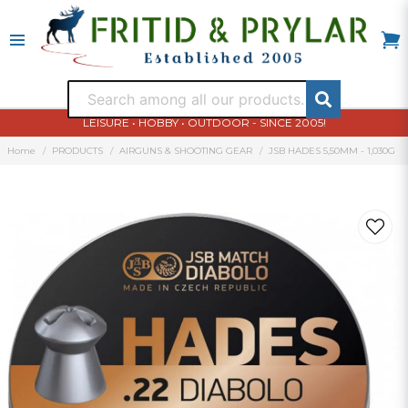
LEISURE • HOBBY • OUTDOOR - SINCE 2005!
Home
PRODUCTS
AIRGUNS & SHOOTING GEAR
JSB HADES 5,50MM - 1,030G