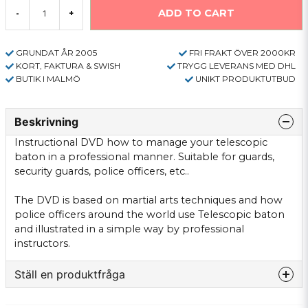
ADD TO CART
-
+
GRUNDAT ÅR 2005
FRI FRAKT ÖVER 2000KR
KORT, FAKTURA & SWISH
TRYGG LEVERANS MED DHL
BUTIK I MALMÖ
UNIKT PRODUKTUTBUD
Beskrivning
Instructional
DVD
how to
manage your
telescopic
baton
in a professional manner
.
Suitable
for guards
,
security guards
, police officers
, etc.
.
The DVD
is based on
martial arts
techniques
and how
police officers
around the world use
Telescopic baton
and illustrated
in a simple way
by professional
instructors.
Ställ en produktfråga
question