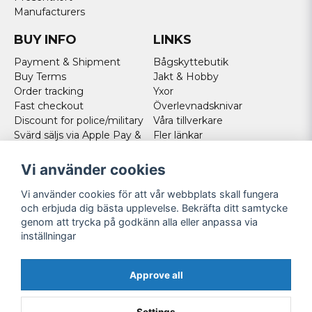
Manufacturers
BUY INFO
LINKS
Payment & Shipment
Bågskyttebutik
Buy Terms
Jakt & Hobby
Order tracking
Yxor
Fast checkout
Överlevnadsknivar
Discount for police/military
Våra tillverkare
Svärd säljs via Apple Pay &
Fler länkar
Paypal - Köp här!
Norweigan customers
Vi använder cookies
Cookies
Vi använder cookies för att vår webbplats skall fungera
FOLLOW US
och erbjuda dig bästa upplevelse. Bekräfta ditt samtycke
genom att trycka på godkänn alla eller anpassa via
Facebook
inställningar
Instagram
Youtube
Approve all
Twitter