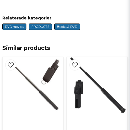
Fråga oss något om denna produkten...
Relaterade kategorier
DVD movies
PRODUCTS
Books & DVD
name
Name
Similar products
email
E-mail
Ja, ni får publicera min fråga