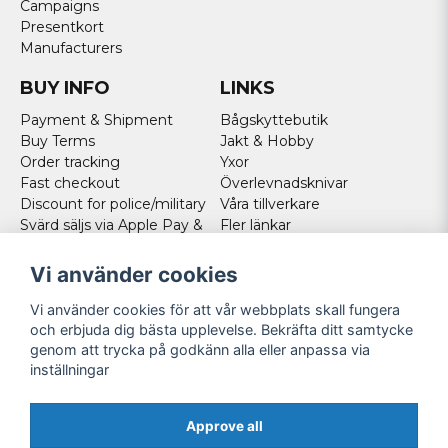
Campaigns
Presentkort
Manufacturers
BUY INFO
LINKS
Payment & Shipment
Bågskyttebutik
Buy Terms
Jakt & Hobby
Order tracking
Yxor
Fast checkout
Överlevnadsknivar
Discount for police/military
Våra tillverkare
Svärd säljs via Apple Pay &
Fler länkar
Paypal - Köp här!
Norweigan customers
Vi använder cookies
Cookies
Vi använder cookies för att vår webbplats skall fungera
FOLLOW US
och erbjuda dig bästa upplevelse. Bekräfta ditt samtycke
genom att trycka på godkänn alla eller anpassa via
Facebook
inställningar
Instagram
Youtube
Approve all
Twitter