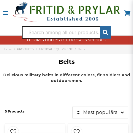
LEISURE • HOBBY • OUTDOOR - SINCE 2005!
Home
PRODUCTS
TACTICAL EQUIPMENT
Belts
Belts
Delicious
military belts
in different colors,
fit
soldiers and
outdoorsmen
.
5 Products
Mest populära