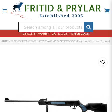
LEISURE • HOBBY • OUTDOOR - SINCE 2005!
ARTEMIS SR1400F TAKTISKT LUFTGEVÄR MED BENSTÖD 5,5MM (Licensfri, max 10 joule)