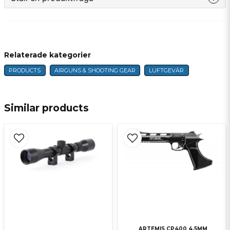
question
Fråga oss något om denna produkten...
Relaterade kategorier
PRODUCTS
AIRGUNS & SHOOTING GEAR
LUFTGEVÄR
name
Name
Similar products
email
E-mail
Ja, ni får publicera min fråga
ARTEMIS CP400 4,5MM