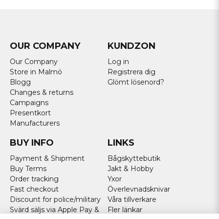
OUR COMPANY
KUNDZON
Our Company
Log in
Store in Malmö
Registrera dig
Blogg
Glömt lösenord?
Changes & returns
Campaigns
Presentkort
Manufacturers
BUY INFO
LINKS
Payment & Shipment
Bågskyttebutik
Buy Terms
Jakt & Hobby
Order tracking
Yxor
Fast checkout
Överlevnadsknivar
Discount for police/military
Våra tillverkare
Svärd säljs via Apple Pay &
Fler länkar