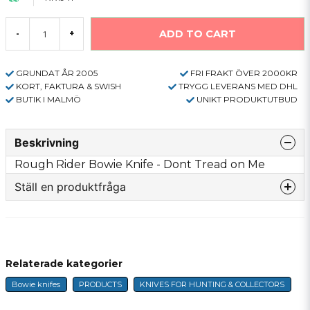
ADD TO CART
-
+
GRUNDAT ÅR 2005
FRI FRAKT ÖVER 2000KR
KORT, FAKTURA & SWISH
TRYGG LEVERANS MED DHL
BUTIK I MALMÖ
UNIKT PRODUKTUTBUD
Beskrivning
Rough Rider Bowie Knife - Dont Tread on Me
Ställ en produktfråga
question
Fråga oss något om denna produkten...
Relaterade kategorier
Bowie knifes
PRODUCTS
KNIVES FOR HUNTING & COLLECTORS
name
Name