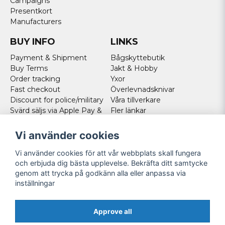
Campaigns
Presentkort
Manufacturers
BUY INFO
LINKS
Payment & Shipment
Bågskyttebutik
Buy Terms
Jakt & Hobby
Order tracking
Yxor
Fast checkout
Överlevnadsknivar
Discount for police/military
Våra tillverkare
Svärd säljs via Apple Pay &
Fler länkar
Paypal - Köp här!
Norweigan customers
Vi använder cookies
Cookies
Vi använder cookies för att vår webbplats skall fungera
FOLLOW US
och erbjuda dig bästa upplevelse. Bekräfta ditt samtycke
genom att trycka på godkänn alla eller anpassa via
Facebook
inställningar
Instagram
Youtube
Approve all
Twitter