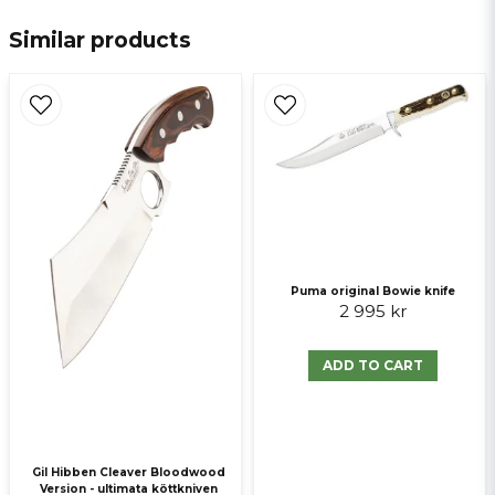
Similar products
email
E-mail
Ja, ni får publicera min fråga
Puma original Bowie knife
2 995 kr
ADD TO CART
Send question
Gil Hibben Cleaver Bloodwood
Version - ultimata köttkniven