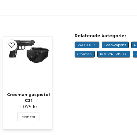
name
Name
Ja, ni får publicer
Relaterade kategorier
PRODUCTS
Gas weapons
Pi
Crosman
KOLSYREPISTOL
Crosman gaspistol
C31
1 075 kr
Monitor