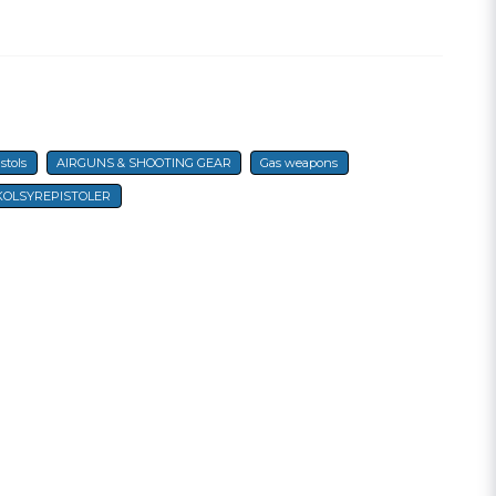
email
E-mail
a min fråga
stols
AIRGUNS & SHOOTING GEAR
Gas weapons
KOLSYREPISTOLER
Send question