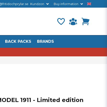
@fritidochprylar.se
Kundzon
Buy information
BACK PACKS
BRANDS
DEL 1911 - Limited edition