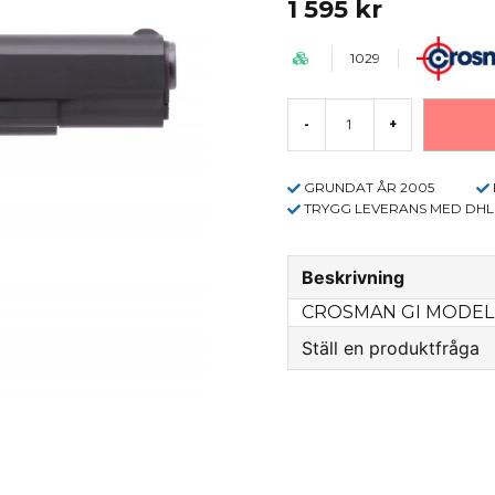
1 595 kr
1029
-
+
GRUNDAT ÅR 2005
TRYGG LEVERANS MED DHL
Beskrivning
CROSMAN GI MODEL 191
Ställ en produktfråga
question
Fråga oss något om 