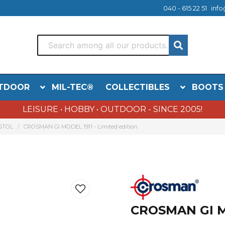
040 - 615 22 51
info
TDOOR
MIL-TEC®
COLLECTIBLES
BOOTS
LEISURE • HOBBY • OUTDOOR - SINCE 2005!
STOL
CROSMAN GI MODEL 1911 - Limited edition
CROSMAN GI MO