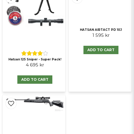
Ja, ni får publicera min fråga
HATSAN AIRTACT PD 10J
1 595 kr
ADD TO CART
Hatsan 125 Sniper - Super Pack!
4 695 kr
Send question
ADD TO CART