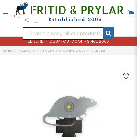
LEISURE • HOBBY • OUTDOOR - SINCE 2005!
Home
PRODUCTS
AIRGUNS & SHOOTING GEAR
Target rat