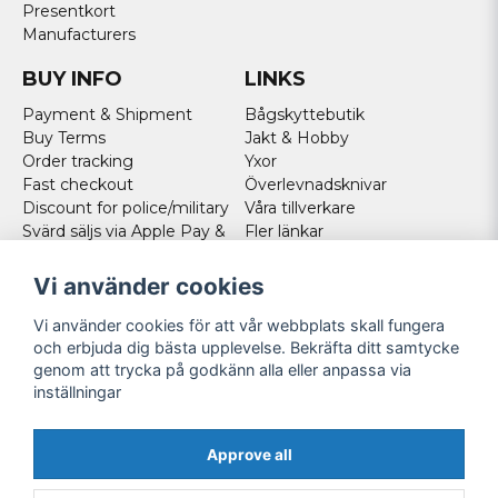
Presentkort
Manufacturers
BUY INFO
LINKS
Payment & Shipment
Bågskyttebutik
Buy Terms
Jakt & Hobby
Order tracking
Yxor
Fast checkout
Överlevnadsknivar
Discount for police/military
Våra tillverkare
Svärd säljs via Apple Pay &
Fler länkar
Paypal - Köp här!
Norweigan customers
Vi använder cookies
Cookies
Vi använder cookies för att vår webbplats skall fungera
FOLLOW US
och erbjuda dig bästa upplevelse. Bekräfta ditt samtycke
genom att trycka på godkänn alla eller anpassa via
Facebook
inställningar
Instagram
Youtube
Approve all
Twitter