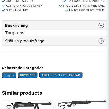
GRUNDAT ÅR 2005
FRI FRAKT ÖVER 2000KR
KORT, FAKTURA & SWISH
TRYGG LEVERANS MED DHL
BUTIK I MALMÖ
UNIKT PRODUKTUTBUD
Beskrivning
Target rat
Ställ en produktfråga
question
Fråga oss något om denna produkten...
Relaterade kategorier
Targets
PRODUCTS
AIRGUNS & SHOOTING GEAR
name
Name
Similar products
email
E-mail