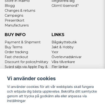
Store in Malmö
Registrera dig
Blogg
Glömt lösenord?
Changes & returns
Campaigns
Presentkort
Manufacturers
BUY INFO
LINKS
Payment & Shipment
Bågskyttebutik
Buy Terms
Jakt & Hobby
Order tracking
Yxor
Fast checkout
Överlevnadsknivar
Discount for police/military
Våra tillverkare
Svärd säljs via Apple Pay &
Fler länkar
Paypal - Köp här!
Norweigan customers
Vi använder cookies
Cookies
Vi använder cookies för att vår webbplats skall fungera
FOLLOW US
och erbjuda dig bästa upplevelse. Bekräfta ditt samtycke
genom att trycka på godkänn alla eller anpassa via
Facebook
inställningar
Instagram