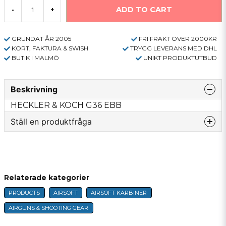
ADD TO CART
-
+
GRUNDAT ÅR 2005
FRI FRAKT ÖVER 2000KR
KORT, FAKTURA & SWISH
TRYGG LEVERANS MED DHL
BUTIK I MALMÖ
UNIKT PRODUKTUTBUD
Beskrivning
HECKLER & KOCH G36 EBB
Ställ en produktfråga
question
Fråga oss något om denna produkten...
Relaterade kategorier
PRODUCTS
AIRSOFT
AIRSOFT KARBINER
name
Name
AIRGUNS & SHOOTING GEAR