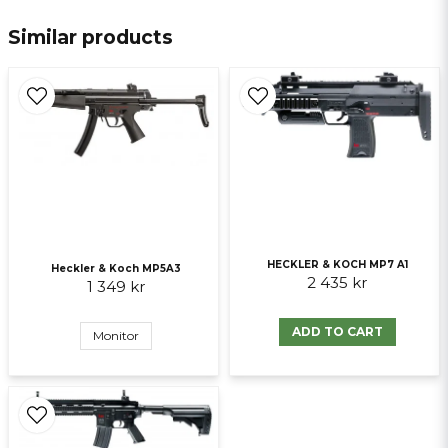
email
E-mail
Similar products
Ja, ni får publicera min fråga
HECKLER & KOCH MP7 A1
Heckler & Koch MP5A3
2 435 kr
1 349 kr
Send question
ADD TO CART
Monitor