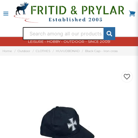
LEISURE • HOBBY • OUTDOOR - SINCE 2005!
Home
Outdoor
CLOTHES
HUVUDBONAD
Black Cap - Iron cross