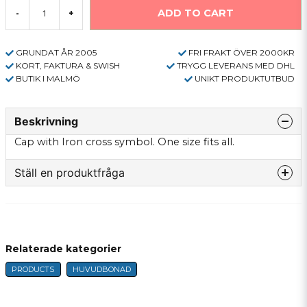
ADD TO CART
-
+
GRUNDAT ÅR 2005
FRI FRAKT ÖVER 2000KR
KORT, FAKTURA & SWISH
TRYGG LEVERANS MED DHL
BUTIK I MALMÖ
UNIKT PRODUKTUTBUD
Beskrivning
Cap with Iron cross symbol. One size fits all.
Ställ en produktfråga
question
Fråga oss något om denna produkten...
Relaterade kategorier
PRODUCTS
HUVUDBONAD
name
Name