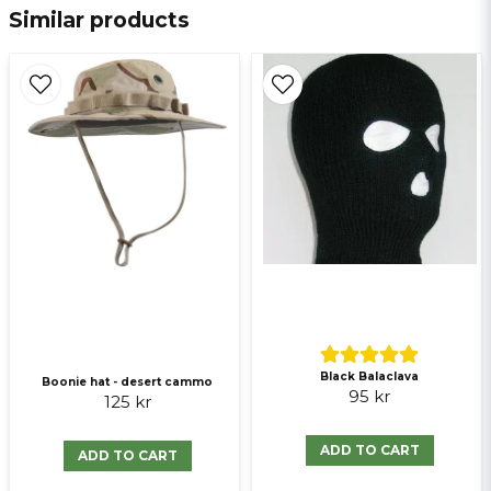
Similar products
email
E-mail
Ja, ni får publicera min fråga
Send question
Black Balaclava
Boonie hat - desert cammo
95 kr
125 kr
ADD TO CART
ADD TO CART