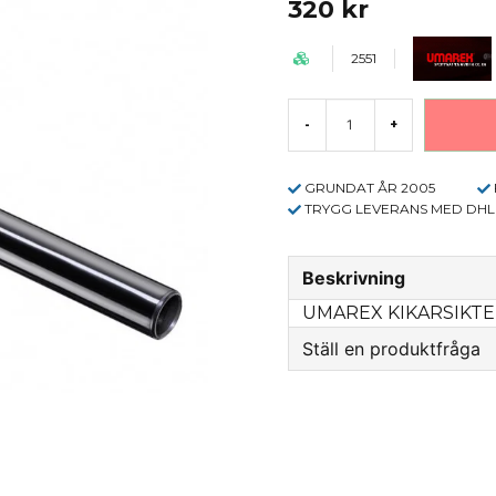
320 kr
2551
-
+
GRUNDAT ÅR 2005
TRYGG LEVERANS MED DHL
Beskrivning
UMAREX KIKARSIKTE 
Ställ en produktfråga
question
Fråga oss något om 