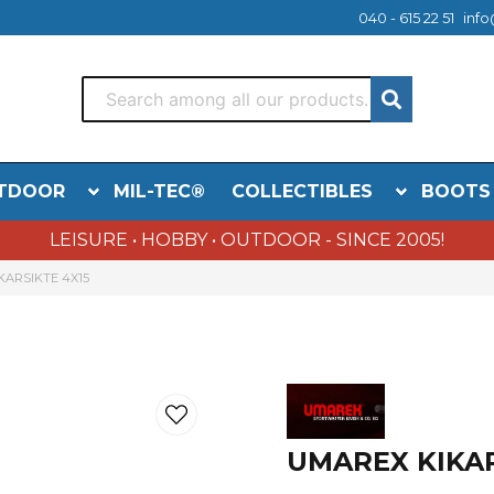
040 - 615 22 51
info
TDOOR
MIL-TEC®
COLLECTIBLES
BOOTS
LEISURE • HOBBY • OUTDOOR - SINCE 2005!
KARSIKTE 4X15
UMAREX KIKAR