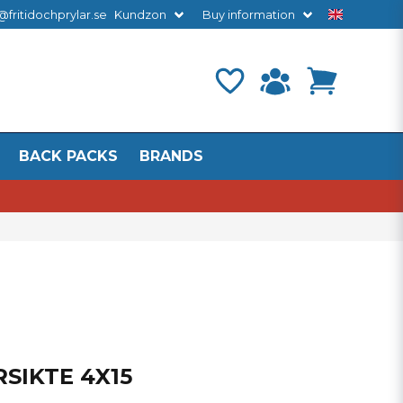
@fritidochprylar.se
Kundzon
Buy information
BACK PACKS
BRANDS
SIKTE 4X15