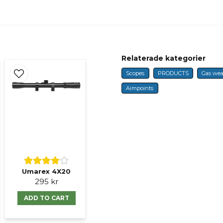
name
Name
Ja, ni får publicer
Relaterade kategorier
Scopes
PRODUCTS
Gas we
Aimpoints
Umarex 4X20
295 kr
ADD TO CART