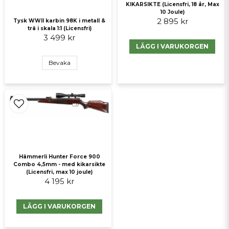
KIKARSIKTE (Licensfri, 18 år, Max
10 Joule)
2 895 kr
Tysk WWII karbin 98K i metall &
Skicka fråga
trä i skala 1:1 (Licensfri)
3 499 kr
LÄGG I VARUKORGEN
Bevaka
Hämmerli Hunter Force 900
Combo 4,5mm - med kikarsikte
(Licensfri, max 10 joule)
4 195 kr
LÄGG I VARUKORGEN