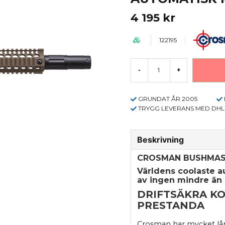
4 195 kr
122195
-
+
GRUNDAT ÅR 2005
TRYGG LEVERANS MED DHL
Beskrivning
CROSMAN BUSHMAS
Världens coolaste au
av ingen mindre än
DRIFTSÄKRA K
PRESTANDA
Crosman har mycket lån