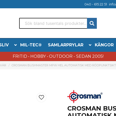
040 - 615 22 51
info
SLIV
MIL-TEC®
SAMLARPRYLAR
KÄNGOR
FRITID • HOBBY • OUTDOOR - SEDAN 2005!
EVÄR
CROSMAN BUSHMASTER MPW HEL AUTOMATISK MED RÖDPUNKTSIKT
CROSMAN BU
AUTOMATISK 