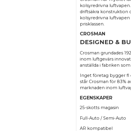
kolsyredrivna luftvapen
driftsäkra konstruktion
kolsyredrivna luftvapen 
prisklassen.
CROSMAN
DESIGNED & BU
Crosman grundades 1923
inom luftgevärs innovati
anställda i fabriken som
Inget företag bygger fl 
står Crosman för 83% av
marknaden inom luftva
EGENSKAPER
25-skotts magasin
Full-Auto / Semi-Auto
AR kompatibel