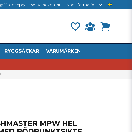
@fritidochprylar.se
Kundzon
Köpinformation
RYGGSÄCKAR
VARUMÄRKEN
E
SHMASTER MPW HEL
MED RÖDPUNKTSIKTE