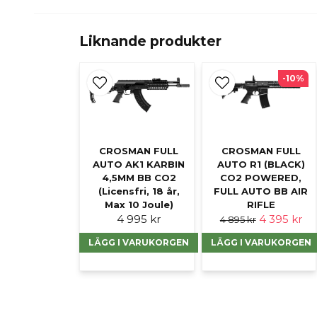
Liknande produkter
-10%
CROSMAN FULL
CROSMAN FULL
AUTO AK1 KARBIN
AUTO R1 (BLACK)
4,5MM BB CO2
CO2 POWERED,
(Licensfri, 18 år,
FULL AUTO BB AIR
Max 10 Joule)
RIFLE
4 995 kr
4 395 kr
4 895 kr
LÄGG I VARUKORGEN
LÄGG I VARUKORGEN