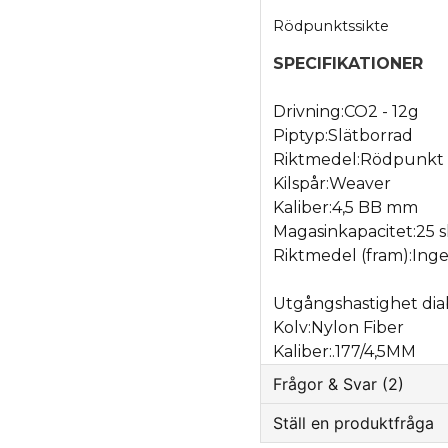
Rödpunktssikte
SPECIFIKATIONER
Drivning:
CO2 - 12g
Piptyp:
Slätborrad
Riktmedel:
Rödpunkt
Kilspår:
Weaver
Kaliber:
4,5 BB mm
Magasinkapacitet:
25 s
Riktmedel (fram):
Inge
Utgångshastighet dia
Kolv:
Nylon Fiber
Kaliber:
.177/4,5MM
Frågor & Svar (2)
Ställ en produktfråga