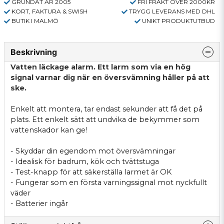
GRUNDAT ÅR 2005
FRI FRAKT ÖVER 2000KR
KORT, FAKTURA & SWISH
TRYGG LEVERANS MED DHL
BUTIK I MALMÖ
UNIKT PRODUKTUTBUD
Beskrivning
Vatten läckage alarm. Ett larm som via en hög
signal varnar dig när en översvämning håller på att
ske.
Enkelt att montera, tar endast sekunder att få det på
plats. Ett enkelt sätt att undvika de bekymmer som
vattenskador kan ge!
- Skyddar din egendom mot översvämningar
- Idealisk för badrum, kök och tvättstuga
- Test-knapp för att säkerställa larmet är OK
- Fungerar som en första varningssignal mot nyckfullt
väder
- Batterier ingår