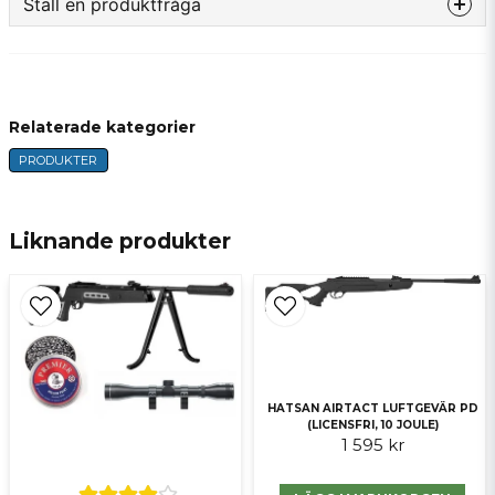
Ställ en produktfråga
question
Fråga oss något om denna produkten...
Relaterade kategorier
PRODUKTER
name
Namn
Liknande produkter
email
E-postadress
Ja, ni får publicera min fråga
HATSAN AIRTACT LUFTGEVÄR PD
(LICENSFRI, 10 JOULE)
1 595 kr