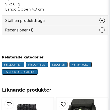
Vikt 61 g
Längd Öppen 4,0 cm
Ställ en produktfråga
Recensioner (1)
question
Fråga oss något om denna produkten...
Anonym
för 1 år sedan
Relaterade kategorier
name
Namn
PRODUKTER
FRILUFTSLIV
KLOCKOR
Militärklockor
TAKTISK UTRUSTNING
email
E-postadress
Liknande produkter
Ja, ni får publicera min fråga