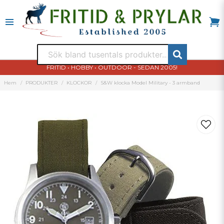
FRITID • HOBBY • OUTDOOR - SEDAN 2005!
Hem
PRODUKTER
KLOCKOR
S&W klocka Model Military - 3 armband