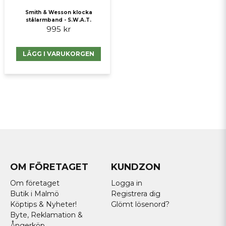
Smith & Wesson klocka
stålarmband - S.W.A.T.
995 kr
LÄGG I VARUKORGEN
OM FÖRETAGET
KUNDZON
Om företaget
Logga in
Butik i Malmö
Registrera dig
Köptips & Nyheter!
Glömt lösenord?
Byte, Reklamation &
Ångerköp