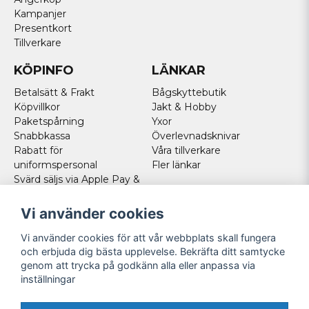
Kampanjer
Presentkort
Tillverkare
KÖPINFO
LÄNKAR
Betalsätt & Frakt
Bågskyttebutik
Köpvillkor
Jakt & Hobby
Paketspårning
Yxor
Snabbkassa
Överlevnadsknivar
Rabatt för
Våra tillverkare
uniformspersonal
Fler länkar
Svärd säljs via Apple Pay &
Paypal - Köp här!
Norska kunder
Vi använder cookies
Cookies
Vi använder cookies för att vår webbplats skall fungera
FÖLJ OSS
och erbjuda dig bästa upplevelse. Bekräfta ditt samtycke
genom att trycka på godkänn alla eller anpassa via
Facebook
inställningar
Instagram
Youtube