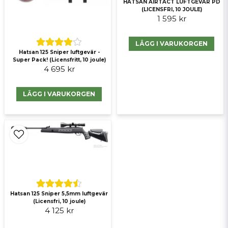
HATSAN AIRTACT LUFTGEVÄR PD
(LICENSFRI, 10 JOULE)
1 595 kr
LÄGG I VARUKORGEN
Hatsan 125 Sniper luftgevär -
Super Pack! (Licensfritt, 10 joule)
4 695 kr
Skicka fråga
LÄGG I VARUKORGEN
Hatsan 125 Sniper 5,5mm luftgevär
(Licensfri, 10 joule)
4 125 kr