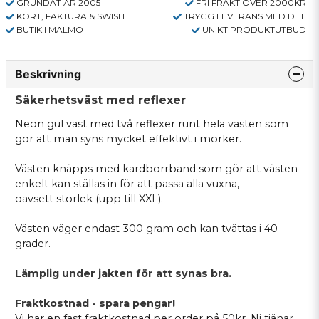
GRUNDAT ÅR 2005
FRI FRAKT ÖVER 2000KR
KORT, FAKTURA & SWISH
TRYGG LEVERANS MED DHL
BUTIK I MALMÖ
UNIKT PRODUKTUTBUD
Beskrivning
Säkerhetsväst med reflexer
Neon gul väst med två reflexer runt hela västen som
gör att man syns mycket effektivt i mörker.
Västen knäpps med kardborrband som gör att västen
enkelt kan ställas in för att passa alla vuxna,
oavsett storlek (upp till XXL).
Västen väger endast 300 gram och kan tvättas i 40
grader.
Lämplig under jakten för att synas bra.
Fraktkostnad - spara pengar!
Vi har en fast fraktkostnad per order på 50kr. Ni tjänar