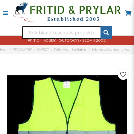
FRITID • HOBBY • OUTDOOR - SEDAN 2005!
Hem
PRODUKTER
ÖVRIGT
Reflexväst - Synlighet
Säkerhetsväst med reflexer