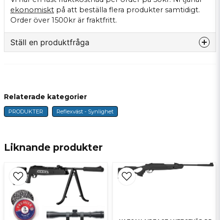
ekonomiskt
på att beställa flera produkter samtidigt.
Order över 1500kr är fraktfritt.
Ställ en produktfråga
question
Fråga oss något om denna produkten...
Relaterade kategorier
PRODUKTER
Reflexväst - Synlighet
name
Namn
Liknande produkter
email
E-postadress
Ja, ni får publicera min fråga