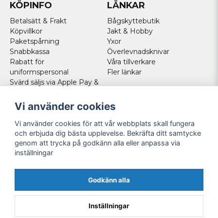
KÖPINFO
LÄNKAR
Betalsätt & Frakt
Bågskyttebutik
Köpvillkor
Jakt & Hobby
Paketspårning
Yxor
Snabbkassa
Överlevnadsknivar
Rabatt för
Våra tillverkare
uniformspersonal
Fler länkar
Svärd säljs via Apple Pay &
Paypal - Köp här!
Norska kunder
Vi använder cookies
Cookies
Vi använder cookies för att vår webbplats skall fungera
FÖLJ OSS
och erbjuda dig bästa upplevelse. Bekräfta ditt samtycke
genom att trycka på godkänn alla eller anpassa via
Facebook
inställningar
Instagram
Youtube
Godkänn alla
Twitter
Inställningar