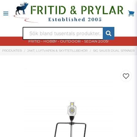
FRITID • HOBBY • OUTDOOR - SEDAN 2005!
PRODUKTER
JAKT, LUFTVAPEN & SKYTTETILLBEHÖR
SIG SAUER DUAL SPINNER