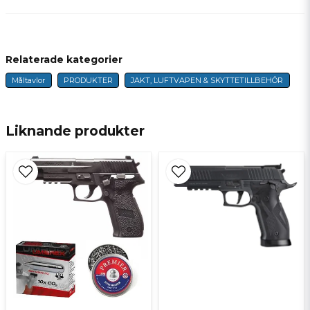
question
Fråga oss något om denna produkten...
Relaterade kategorier
Måltavlor
PRODUKTER
JAKT, LUFTVAPEN & SKYTTETILLBEHÖR
name
Namn
Liknande produkter
email
E-postadress
Ja, ni får publicera min fråga