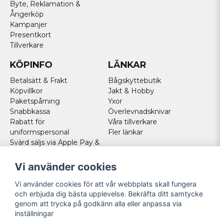
Byte, Reklamation &
Ångerköp
Kampanjer
Presentkort
Tillverkare
KÖPINFO
LÄNKAR
Betalsätt & Frakt
Bågskyttebutik
Köpvillkor
Jakt & Hobby
Paketspårning
Yxor
Snabbkassa
Överlevnadsknivar
Rabatt för
Våra tillverkare
uniformspersonal
Fler länkar
Svärd säljs via Apple Pay &
Paypal - Köp här!
Norska kunder
Vi använder cookies
Cookies
Vi använder cookies för att vår webbplats skall fungera
FÖLJ OSS
och erbjuda dig bästa upplevelse. Bekräfta ditt samtycke
genom att trycka på godkänn alla eller anpassa via
Facebook
inställningar