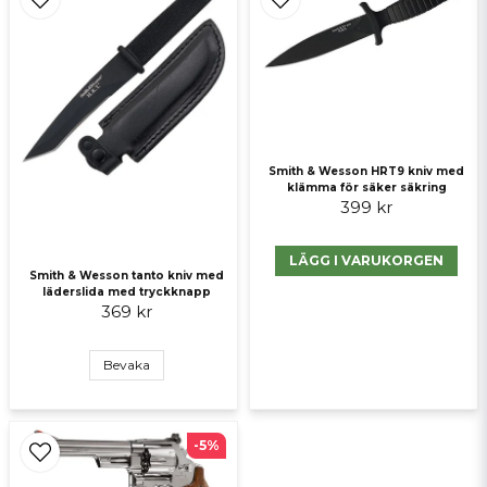
Smith & Wesson HRT9 kniv med
Skicka fråga
klämma för säker säkring
399 kr
LÄGG I VARUKORGEN
Smith & Wesson tanto kniv med
läderslida med tryckknapp
369 kr
Bevaka
-5%