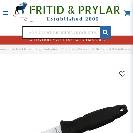
FRITID • HOBBY • OUTDOOR - SEDAN 2005!
nivar med fast blad & många fästsystem
Smith & Wesson SWHRT3 - Jakt & friluftskniv