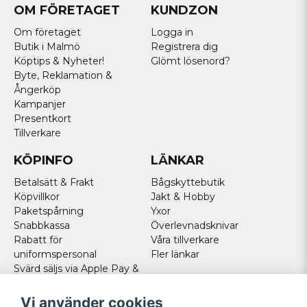
OM FÖRETAGET
KUNDZON
Om företaget
Logga in
Butik i Malmö
Registrera dig
Köptips & Nyheter!
Glömt lösenord?
Byte, Reklamation &
Ångerköp
Kampanjer
Presentkort
Tillverkare
KÖPINFO
LÄNKAR
Betalsätt & Frakt
Bågskyttebutik
Köpvillkor
Jakt & Hobby
Paketspårning
Yxor
Snabbkassa
Överlevnadsknivar
Rabatt för
Våra tillverkare
uniformspersonal
Fler länkar
Svärd säljs via Apple Pay &
Paypal - Köp här!
Norska kunder
Vi använder cookies