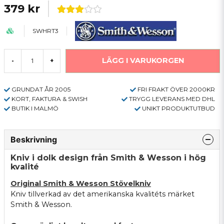
379 kr
SWHRT3
LÄGG I VARUKORGEN
-
+
GRUNDAT ÅR 2005
FRI FRAKT ÖVER 2000KR
KORT, FAKTURA & SWISH
TRYGG LEVERANS MED DHL
BUTIK I MALMÖ
UNIKT PRODUKTUTBUD
Beskrivning
Kniv i dolk design från Smith & Wesson i hög
kvalité
Original Smith & Wesson Stövelkniv
Kniv tillverkad av det amerikanska kvalitéts märket
Smith & Wesson.