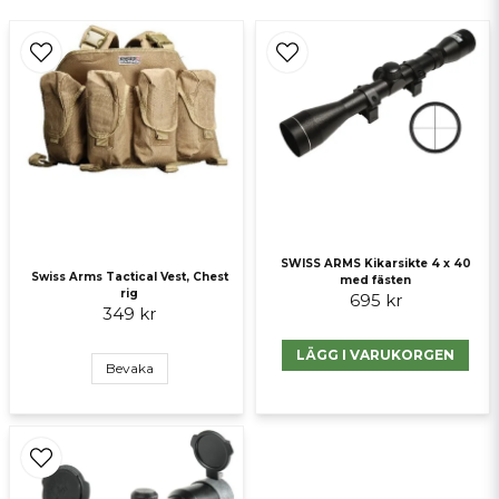
email
E-postadress
Ja, ni får publicera min fråga
SWISS ARMS Kikarsikte 4 x 40
Swiss Arms Tactical Vest, Chest
med fästen
rig
695 kr
349 kr
Skicka fråga
LÄGG I VARUKORGEN
Bevaka