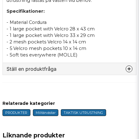
utrustning fästas på västen vid behov.
Specifikationer:
- Material Cordura
- 1 large pocket with Velcro 28 x 43 cm
- 1 large pocket with Velcro 33 x 29 cm
- 2 mesh pockets Velcro 14 x 14 cm
- 5 Velcro mesh pockets 10 x 14 cm
- Soft ties everywhere (MOLLE)
Ställ en produktfråga
question
Fråga oss något om denna produkten...
Relaterade kategorier
PRODUKTER
Militärvästar
TAKTISK UTRUSTNING
name
Namn
Liknande produkter