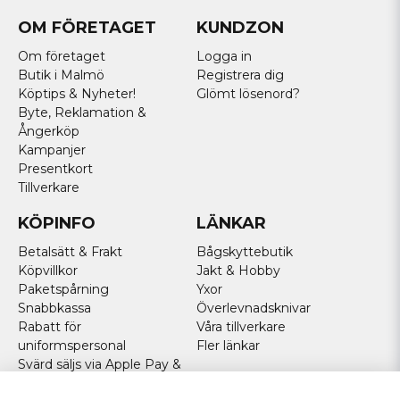
OM FÖRETAGET
KUNDZON
Om företaget
Logga in
Butik i Malmö
Registrera dig
Köptips & Nyheter!
Glömt lösenord?
Byte, Reklamation &
Ångerköp
Kampanjer
Presentkort
Tillverkare
KÖPINFO
LÄNKAR
Betalsätt & Frakt
Bågskyttebutik
Köpvillkor
Jakt & Hobby
Paketspårning
Yxor
Snabbkassa
Överlevnadsknivar
Rabatt för
Våra tillverkare
uniformspersonal
Fler länkar
Svärd säljs via Apple Pay &
Paypal - Köp här!