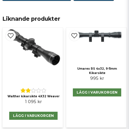
email
E-postadress
Liknande produkter
Ja, ni får publicera min fråga
Umarex RS 4x32, 9-11mm
Kikarsikte
995 kr
LÄGG I VARUKORGEN
Walther kikarsikte 4X32 Weaver
Skicka fråga
1 095 kr
LÄGG I VARUKORGEN