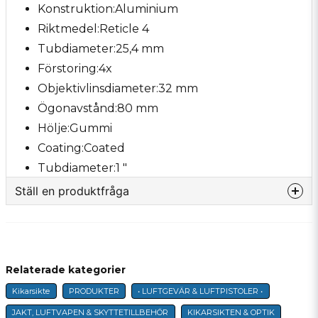
Konstruktion:Aluminium
Riktmedel:Reticle 4
Tubdiameter:25,4 mm
Förstoring:4x
Objektivlinsdiameter:32 mm
Ögonavstånd:80 mm
Hölje:Gummi
Coating:Coated
Tubdiameter:1 "
Ställ en produktfråga
question
Fråga oss något om denna produkten...
Relaterade kategorier
Kikarsikte
PRODUKTER
• LUFTGEVÄR & LUFTPISTOLER •
name
Namn
JAKT, LUFTVAPEN & SKYTTETILLBEHÖR
KIKARSIKTEN & OPTIK