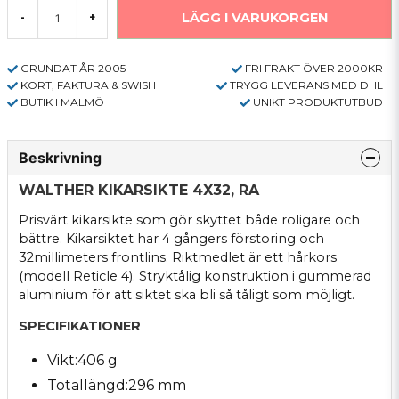
LÄGG I VARUKORGEN
-
+
GRUNDAT ÅR 2005
FRI FRAKT ÖVER 2000KR
KORT, FAKTURA & SWISH
TRYGG LEVERANS MED DHL
BUTIK I MALMÖ
UNIKT PRODUKTUTBUD
Beskrivning
WALTHER KIKARSIKTE 4X32, RA
Prisvärt kikarsikte som gör skyttet både roligare och
bättre. Kikarsiktet har 4 gångers förstoring och
32millimeters frontlins. Riktmedlet är ett hårkors
(modell Reticle 4). Stryktålig konstruktion i gummerad
aluminium för att siktet ska bli så tåligt som möjligt.
SPECIFIKATIONER
Vikt:406 g
Totallängd:296 mm