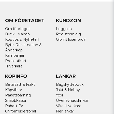
OM FÖRETAGET
KUNDZON
Om företaget
Logga in
Butik i Malmö
Registrera dig
Köptips & Nyheter!
Glömt lösenord?
Byte, Reklamation &
Ångerköp
Kampanjer
Presentkort
Tillverkare
KÖPINFO
LÄNKAR
Betalsätt & Frakt
Bågskyttebutik
Köpvillkor
Jakt & Hobby
Paketspårning
Yxor
Snabbkassa
Överlevnadsknivar
Rabatt för
Våra tillverkare
uniformspersonal
Fler länkar