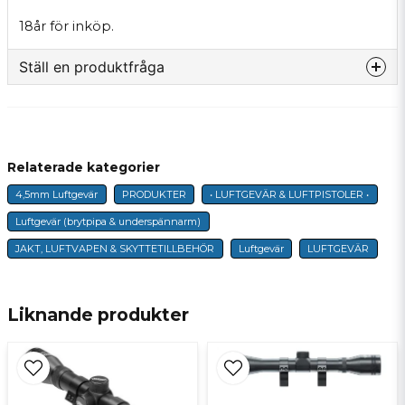
18år för inköp.
Ställ en produktfråga
question
Fråga oss något om denna produkten...
Relaterade kategorier
4,5mm Luftgevär
PRODUKTER
• LUFTGEVÄR & LUFTPISTOLER •
name
Namn
Luftgevär (brytpipa & underspännarm)
JAKT, LUFTVAPEN & SKYTTETILLBEHÖR
Luftgevär
LUFTGEVÄR
email
E-postadress
Liknande produkter
Ja, ni får publicera min fråga