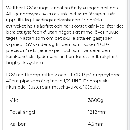
Walther LGV är inget annat än fin tysk ingenjörskonst.
Allt genomsyras av en distinkthet som få vapen når
upp till idag. Laddingsmekanismen är perfekt,
avtrycket helt släpfritt och när skottet går iväg låter det
bara ett tyst "donk" utan något skrammel över huvud
taget. Nästan som om det skulle sitta en gasfjäder i
vapnet. LGV vänder sig till dem som söker "PCP-
precision" i ett fjädervapen och som värderar den
karaktäristiska fjäderkänslan framför ett helt rekylfritt
högtryckssystem.
LGV med kompositkolv och HI-GRIP på greppytorna.
40cm pipa som är gängad 1/2" UNF. Fiberoptiska
riktmedel. Justerbart matchavtryck. 10Joule.
Vikt
3800g
Totallängd
1218mm
Kaliber
4,5mm