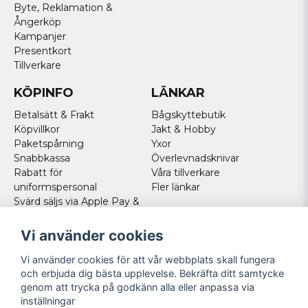
Byte, Reklamation &
Ångerköp
Kampanjer
Presentkort
Tillverkare
KÖPINFO
LÄNKAR
Betalsätt & Frakt
Bågskyttebutik
Köpvillkor
Jakt & Hobby
Paketspårning
Yxor
Snabbkassa
Överlevnadsknivar
Rabatt för
Våra tillverkare
uniformspersonal
Fler länkar
Svärd säljs via Apple Pay &
Paypal - Köp här!
Norska kunder
Vi använder cookies
Cookies
Vi använder cookies för att vår webbplats skall fungera
FÖLJ OSS
och erbjuda dig bästa upplevelse. Bekräfta ditt samtycke
genom att trycka på godkänn alla eller anpassa via
Facebook
inställningar